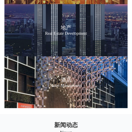
地产
Real Estate Development
酒店
Hotel Management
新闻动态